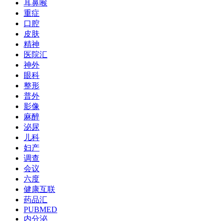
耳鼻喉
重症
口腔
皮肤
精神
医院汇
神外
眼科
整形
普外
影像
麻醉
泌尿
儿科
妇产
调查
会议
六度
健康互联
药品汇
PUBMED
内分泌