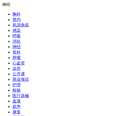
神经
胸外
肾内
风湿免疫
感染
呼吸
消化
神经
骨科
肿瘤
心血管
诊所
公开课
商业项目
护理
检验
医疗器械
血液
超声
康复