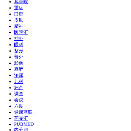
耳鼻喉
重症
口腔
皮肤
精神
医院汇
神外
眼科
整形
普外
影像
麻醉
泌尿
儿科
妇产
调查
会议
六度
健康互联
药品汇
PUBMED
内分泌