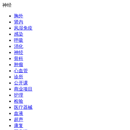
神经
胸外
肾内
风湿免疫
感染
呼吸
消化
神经
骨科
肿瘤
心血管
诊所
公开课
商业项目
护理
检验
医疗器械
血液
超声
康复