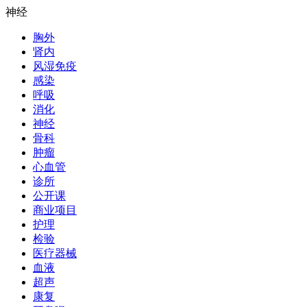
神经
胸外
肾内
风湿免疫
感染
呼吸
消化
神经
骨科
肿瘤
心血管
诊所
公开课
商业项目
护理
检验
医疗器械
血液
超声
康复