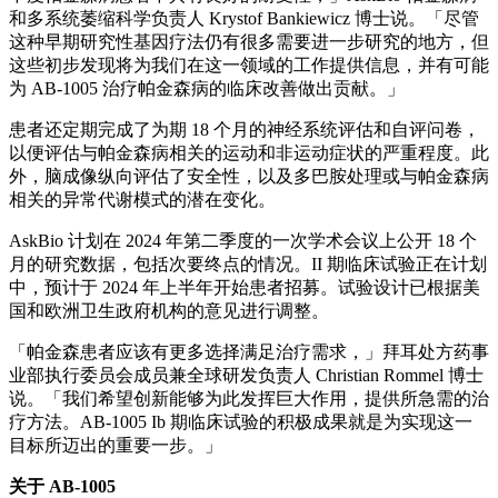
和多系统萎缩科学负责人 Krystof Bankiewicz 博士说。「尽管
这种早期研究性基因疗法仍有很多需要进一步研究的地方，但
这些初步发现将为我们在这一领域的工作提供信息，并有可能
为 AB-1005 治疗帕金森病的临床改善做出贡献。」
患者还定期完成了为期 18 个月的神经系统评估和自评问卷，
以便评估与帕金森病相关的运动和非运动症状的严重程度。此
外，脑成像纵向评估了安全性，以及多巴胺处理或与帕金森病
相关的异常代谢模式的潜在变化。
AskBio 计划在 2024 年第二季度的一次学术会议上公开 18 个
月的研究数据，包括次要终点的情况。II 期临床试验正在计划
中，预计于 2024 年上半年开始患者招募。试验设计已根据美
国和欧洲卫生政府机构的意见进行调整。
「帕金森患者应该有更多选择满足治疗需求，」拜耳处方药事
业部执行委员会成员兼全球研发负责人 Christian Rommel 博士
说。「我们希望创新能够为此发挥巨大作用，提供所急需的治
疗方法。AB-1005 Ib 期临床试验的积极成果就是为实现这一
目标所迈出的重要一步。」
关于 AB-1005