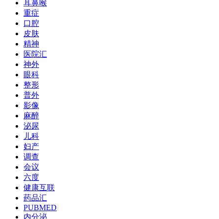
耳鼻喉
重症
口腔
皮肤
精神
医院汇
神外
眼科
整形
普外
影像
麻醉
泌尿
儿科
妇产
调查
会议
六度
健康互联
药品汇
PUBMED
内分泌