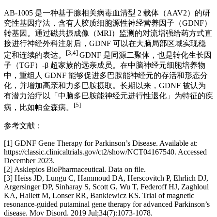
AB-1005 是一种基于腺相关病毒血清型 2 载体（AAV2）的研
究性基因疗法，含有人胶质细胞源性神经营养因子（GDNF）
转基因。通过磁共振成像（MRI）监测的对流增强给药方式直
接进行神经外科注射后，GDNF 可以在大脑局部区域实现稳
[3,4]
定和连续的表达。
GDNF 是同源二聚体，也是转化生长因
子（TGF）-β 超家族的远亲成员。在中脑神经元细胞培养物
中，重组人 GDNF 能够促进多巴胺能神经元的存活和形态分
化，并增加高亲和力多巴胺摄取。长期以来，GDNF 被认为
有潜力治疗以「中脑多巴胺能神经元进行性退化」为特征的疾
[5]
病，比如帕金森病。
参考文献：
[1] GDNF Gene Therapy for Parkinson’s Disease. Available at:
https://classic.clinicaltrials.gov/ct2/show/NCT04167540. Accessed
December 2023.
[2] Asklepios BioPharmaceutical. Data on file.
[3] Heiss JD, Lungu C, Hammoud DA, Herscovitch P, Ehrlich DJ,
Argersinger DP, Sinharay S, Scott G, Wu T, Federoff HJ, Zaghloul
KA, Hallett M, Lonser RR, Bankiewicz KS. Trial of magnetic
resonance-guided putaminal gene therapy for advanced Parkinson’s
disease. Mov Disord. 2019 Jul;34(7):1073-1078.