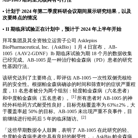
• 计划于 2024 年第二季度科研会议期间展示研究结果，以及
次要终点的情况
• II 期临床试验正在计划中，预计于 2024 年上半年开始
拜耳集团及其全资独立运营子公司 Asklepios
BioPharmaceutical, Inc.（AskBio）1 月 4 日宣布， AB-
1005（AAV2-GDNF）Ib 期临床试验为期 18 个月的数据收集
已经完成。AB-1005 是一种治疗帕金森病（PD）患者的研究
性基因疗法。
该研究达到了主要终点，即评估 AB-1005 一次性双侧壳核给
药的安全性。根据帕金森病确诊的时间和筛查时的症状严重程
度，11 名患者被分为两个组别：轻度帕金森病（六名患者）
[1]
和中度帕金森病（五名患者）。
所有患者对 AB-1005 的神
经外科给药方式耐受性良好，目标壳核覆盖率为 63%±2%，大
于覆盖率超 50% 的目标。AB-1005 未出现严重不良事件，目
[2]
前继续进行给药后 5 年的临床随访。
「这些早期数据令人鼓舞，表明了 AB-1005 在此研究的轻、
中度帕金森病患者中具有良好的耐受性，」AskBio 帕金森病