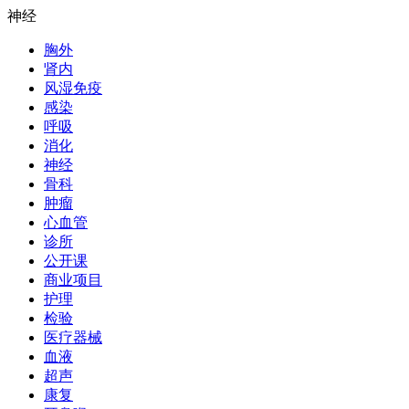
神经
胸外
肾内
风湿免疫
感染
呼吸
消化
神经
骨科
肿瘤
心血管
诊所
公开课
商业项目
护理
检验
医疗器械
血液
超声
康复