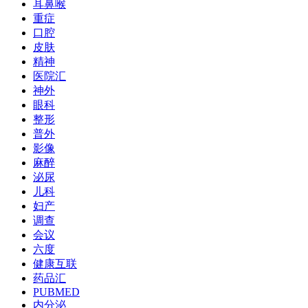
耳鼻喉
重症
口腔
皮肤
精神
医院汇
神外
眼科
整形
普外
影像
麻醉
泌尿
儿科
妇产
调查
会议
六度
健康互联
药品汇
PUBMED
内分泌