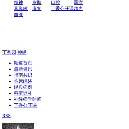
精神
皮肤
口腔
重症
耳鼻喉
康复
丁香公开课
超声
血液
丁香园
神经
频道首页
最新资讯
指南共识
临床综述
经典病例
科室巡礼
神经病学时间
丁香公开课
RSS