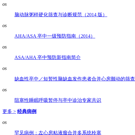
os
脑动脉粥样硬化筛查与诊断规范（2014 版）
os
AHA/ASA 卒中一级预防指南（2014）
os
ASA/AHA 卒中预防新指南简介
os
缺血性卒中／短暂性脑缺血发作患者合并心房颤动的筛查
os
阻塞性睡眠呼吸暂停与卒中诊治专家共识
更多 >
经典病例
os
罕见病例：左心房粘液瘤合并多系统栓塞