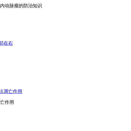
内动脉瘤的防治知识
郁在右
抗凋亡作用
亡作用