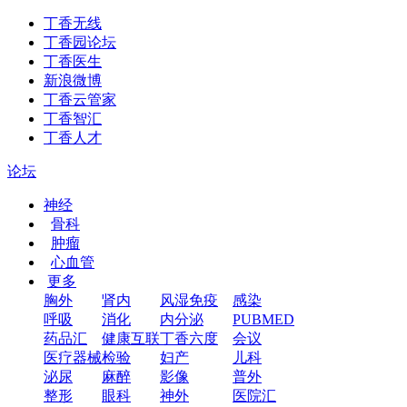
丁香无线
丁香园论坛
丁香医生
新浪微博
丁香云管家
丁香智汇
丁香人才
论坛
神经
骨科
肿瘤
心血管
更多
胸外
肾内
风湿免疫
感染
呼吸
消化
内分泌
PUBMED
药品汇
健康互联
丁香六度
会议
医疗器械
检验
妇产
儿科
泌尿
麻醉
影像
普外
整形
眼科
神外
医院汇