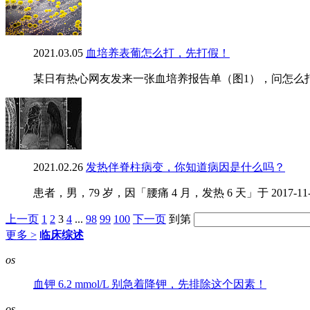
2021.03.05
血培养表葡怎么打，先打假！
某日有热心网友发来一张血培养报告单（图1），问怎么打
2021.02.26
发热伴脊柱病变，你知道病因是什么吗？
患者，男，79 岁，因「腰痛 4 月，发热 6 天」于 201
上一页
1
2
3
4
...
98
99
100
下一页
到第
更多 >
临床综述
os
血钾 6.2 mmol/L 别急着降钾，先排除这个因素！
os