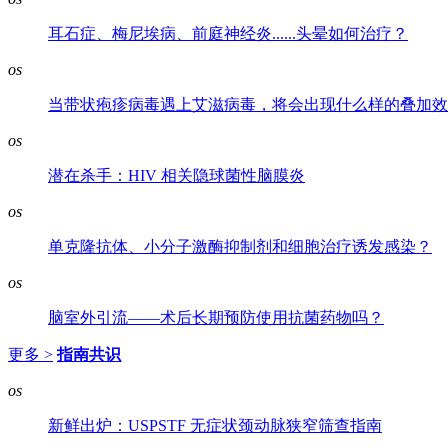
耳石症、梅尼埃病、前庭神经炎......头晕如何治疗？
os
当带状疱疹病毒遇上艾滋病毒，将会出现什么样的叠加效
os
潜在杀手：HIV 相关隐球菌性脑膜炎
os
单克隆抗体、小分子激酶抑制剂和细胞治疗诱发感染？
os
脑室外引流——术后长期预防使用抗菌药物吗？
更多 >
指南共识
os
新鲜出炉：USPSTF 无症状颈动脉狭窄筛查指南